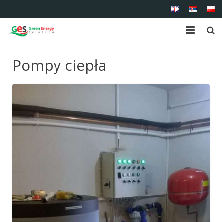
Strona główna
Pompy ciepła
O nas
Asortyment
Serwis
Referencje
Kontakt