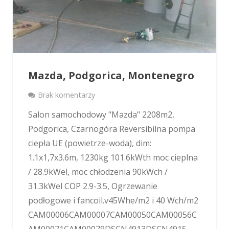
Mazda, Podgorica, Montenegro
Brak komentarzy
Salon samochodowy "Mazda" 2208m2,
Podgorica, Czarnogóra Reversibilna pompa
ciepła UE (powietrze-woda), dim:
1.1x1,7x3.6m, 1230kg 101.6kWth moc cieplna
/ 28.9kWel, moc chłodzenia 90kWch /
31.3kWel COP 2.9-3.5, Ogrzewanie
podłogowe i fancoil.v45Whe/m2 i 40 Wch/m2
CAM00006CAM00007CAM00050CAM00056C
AM00071CAM00079DSCN4913DSCN4915