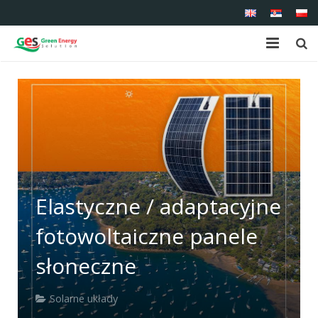
Strona główna
O nas
Asortyment
Serwis
Elastyczne / adaptacyjne
Referencje
fotowoltaiczne panele
Kontakt
słoneczne
Solarne układy