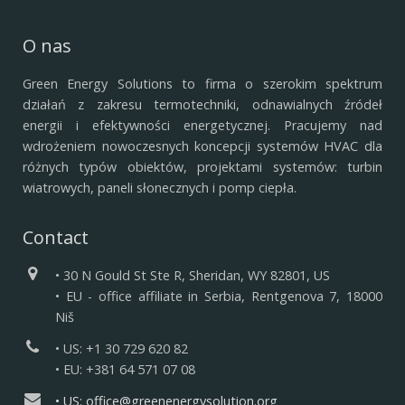
O nas
Green Energy Solutions to firma o szerokim spektrum
działań z zakresu termotechniki, odnawialnych źródeł
energii i efektywności energetycznej.
Pracujemy nad
wdrożeniem nowoczesnych koncepcji systemów HVAC dla
różnych typów obiektów, projektami systemów: turbin
wiatrowych, paneli słonecznych i pomp ciepła.
Contact
• 30 N Gould St Ste R, Sheridan, WY 82801, US
• EU - office affiliate in Serbia, Rentgenova 7, 18000
Niš
• US: +1 30 729 620 82
• EU: +381 64 571 07 08
• US: office@greenenergysolution.org