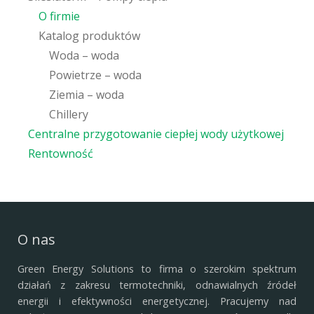
O firmie
Katalog produktów
Woda – woda
Powietrze – woda
Ziemia – woda
Chillery
Centralne przygotowanie ciepłej wody użytkowej
Rentowność
O nas
Green Energy Solutions to firma o szerokim spektrum
działań z zakresu termotechniki, odnawialnych źródeł
energii i efektywności energetycznej.
Pracujemy nad