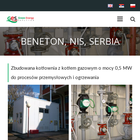
Strona główna
BENETON, NIS, SERBIA
O nas
Asortyment
Zbudowana kotłownia z kotłem gazowym o mocy 0,5 MW
Serwis
do procesów przemysłowych i ogrzewania
Referencje
Kontakt