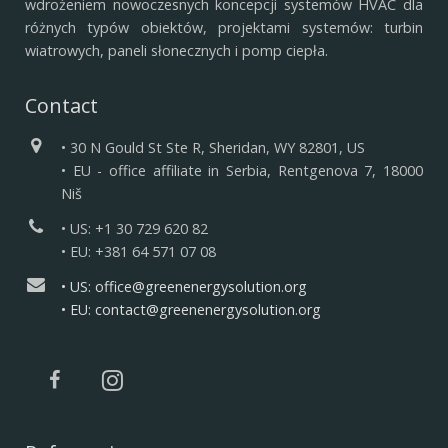
wdrożeniem nowoczesnych koncepcji systemów HVAC dla
różnych typów obiektów, projektami systemów: turbin
wiatrowych, paneli słonecznych i pomp ciepła.
Contact
• 30 N Gould St Ste R, Sheridan, WY 82801, US
• EU - office affiliate in Serbia, Rentgenova 7, 18000
Niš
• US: +1 30 729 620 82
• EU: +381 64 571 07 08
• US: office@greenenergysolution.org
• EU: contact@greenenergysolution.org