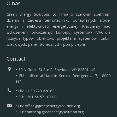
O nas
Green Energy Solutions to firma o szerokim spektrum
działań z zakresu termotechniki, odnawialnych źródeł
energii i efektywności energetycznej.
Pracujemy nad
wdrożeniem nowoczesnych koncepcji systemów HVAC dla
różnych typów obiektów, projektami systemów: turbin
wiatrowych, paneli słonecznych i pomp ciepła.
Contact
• 30 N Gould St Ste R, Sheridan, WY 82801, US
• EU - office affiliate in Serbia, Rentgenova 7, 18000
Niš
• US: +1 30 729 620 82
• EU: +381 64 571 07 08
• US: office@greenenergysolution.org
• EU: contact@greenenergysolution.org