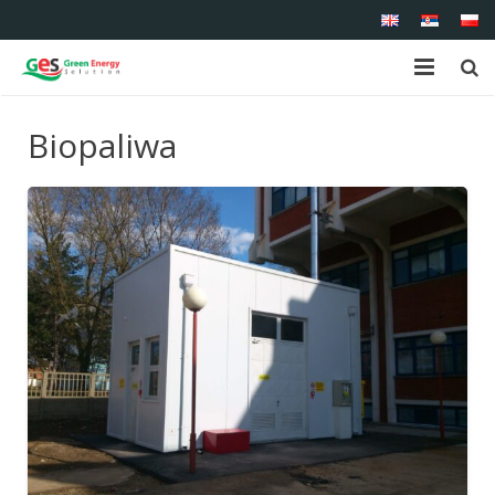
Strona główna
Biopaliwa
O nas
Asortyment
Serwis
Referencje
Kontakt