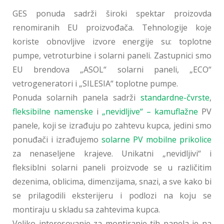
GES ponuda sadrži široki spektar proizovda
renomiranih EU proizvođača. Tehnologije koje
koriste obnovljive izvore energije su: toplotne
pumpe, vetroturbine i solarni paneli. Zastupnici smo
EU brendova „ASOL“ solarni paneli, „ECO“
vetrogeneratori i „SILESIA“ toplotne pumpe.
Ponuda solarnih panela sadrži
standardne-čvrste
,
fleksibilne namenske
i
„nevidljive“ – kamuflažne
PV
panele, koji se izrađuju po zahtevu kupca, jedini smo
ponuđači i izrađujemo
solarne PV mobilne prikolice
za nenaseljene krajeve. Unikatni „nevidljivi“ i
fleksiblni solarni paneli proizvode se u različitim
dezenima, oblicima, dimenzijama, snazi, a sve kako bi
se prilagodili eksterijeru i podlozi na koju se
montiraju u skladu sa zahtevima kupca.
Veliko interesovanje za montiranje tih panela je na