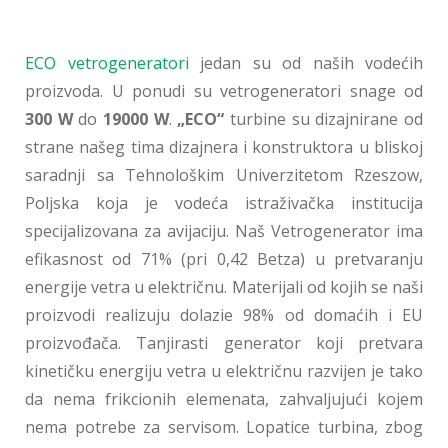
ECO vetrogeneratori
jedan su od naših vodećih
proizvoda. U ponudi su vetrogeneratori snage od
300 W
do
19000 W
.
„ECO“
turbine su dizajnirane od
strane našeg tima dizajnera i konstruktora u bliskoj
saradnji sa Tehnološkim Univerzitetom Rzeszow,
Poljska koja je vodeća istraživačka institucija
specijalizovana za avijaciju. Naš Vetrogenerator ima
efikasnost od 71% (pri 0,42 Betza) u pretvaranju
energije vetra u električnu. Materijali od kojih se naši
proizvodi realizuju dolazie 98% od domaćih i EU
proizvođača. Tanjirasti generator koji pretvara
kinetičku energiju vetra u električnu razvijen je tako
da nema frikcionih elemenata, zahvaljujući kojem
nema potrebe za servisom. Lopatice turbina, zbog