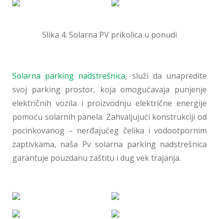
Slika 4. Solarna PV prikolica u ponudi
Solarna parking nadstrešnica
, služi da unapredite
svoj parking prostor, koja omogućavaja punjenje
električnih vozila i proizvodnju električne energije
pomoću solarnih panela. Zahvaljujući konstrukciji od
pocinkovanog – nerđajućeg čelika i vodootpornim
zaptivkama, naša Pv solarna parking nadstrešnica
garantuje pouzdanu zaštitu i dug vek trajanja.