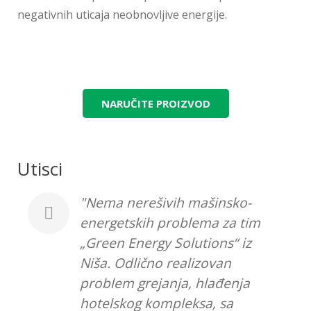
negativnih uticaja neobnovljive energije.
NARUČITE PROIZVOD
Utisci
Nema nerešivih mašinsko-
u
energetskih problema za tim
„Green Energy Solutions“ iz
Niša. Odlično realizovan
problem grejanja, hlađenja
hotelskog kompleksa, sa