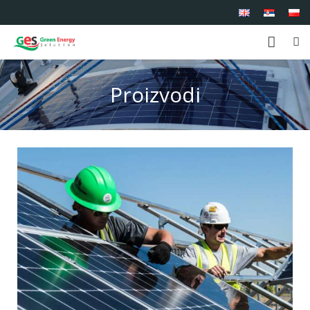
Početna
Proizvodi
O nama
Proizvodi
Usluge
Reference
Kontakt