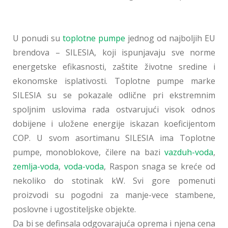
U ponudi su
toplotne pumpe
jednog od najboljih EU
brendova – SILESIA, koji ispunjavaju sve norme
energetske efikasnosti, zaštite životne sredine i
ekonomske isplativosti. Toplotne pumpe marke
SILESIA su se pokazale odlične pri ekstremnim
spoljnim uslovima rada ostvarujući visok odnos
dobijene i uložene energije iskazan koeficijentom
COP. U svom asortimanu SILESIA ima Toplotne
pumpe, monoblokove, čilere na bazi
vazduh-voda
,
zemlja-voda
,
voda-voda
, Raspon snaga se kreće od
nekoliko do stotinak kW. Svi gore pomenuti
proizvodi su pogodni za manje-vece stambene,
poslovne i ugostiteljske objekte.
Da bi se definsala odgovarajuća oprema i njena cena