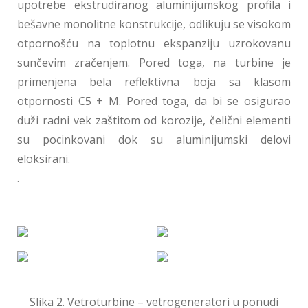
upotrebe ekstrudiranog aluminijumskog profila i
bešavne monolitne konstrukcije, odlikuju se visokom
otpornošću na toplotnu ekspanziju uzrokovanu
sunčevim zračenjem. Pored toga, na turbine je
primenjena bela reflektivna boja sa klasom
otpornosti C5 + M. Pored toga, da bi se osigurao
duži radni vek zaštitom od korozije, čelični elementi
su pocinkovani dok su aluminijumski delovi
eloksirani.
.
Slika 2. Vetroturbine – vetrogeneratori u ponudi