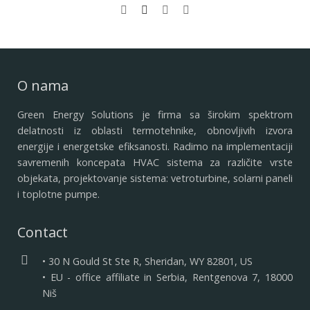
O nama
Green Energy Solutions je firma sa širokim spektrom
delatnosti iz oblasti termotehnike, obnovljivih izvora
energije i energetske efiksanosti. Radimo na implementaciji
savremenih koncepata HVAC sistema za različite vrste
objekata, projektovanje sistema: vetroturbine, solarni paneli
i toplotne pumpe.
Contact
• 30 N Gould St Ste R, Sheridan, WY 82801, US
• EU - office affiliate in Serbia, Rentgenova 7, 18000
Niš