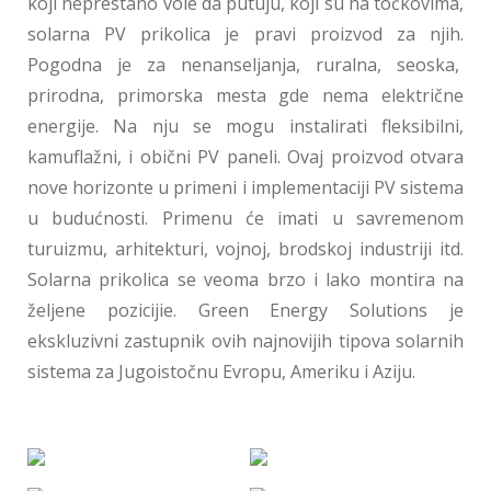
koji neprestano vole da putuju, koji su na točkovima,
solarna PV prikolica je pravi proizvod za njih.
Pogodna je za nenanseljanja, ruralna, seoska,
prirodna, primorska mesta gde nema električne
energije. Na nju se mogu instalirati fleksibilni,
kamuflažni, i obični PV paneli. Ovaj proizvod otvara
nove horizonte u primeni i implementaciji PV sistema
u budućnosti. Primenu će imati u savremenom
turuizmu, arhitekturi, vojnoj, brodskoj industriji itd.
Solarna prikolica se veoma brzo i lako montira na
željene pozicijie. Green Energy Solutions je
ekskluzivni zastupnik ovih najnovijih tipova solarnih
sistema za Jugoistočnu Evropu, Ameriku i Aziju.