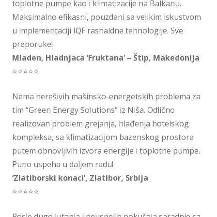
toplotne pumpe kao i klimatizacije na Balkanu.
Maksimalno efikasni, pouzdani sa velikim iskustvom
u implementaciji IQF rashaldne tehnologije. Sve
preporuke!
Mladen, Hladnjaca ‘Fruktana’ – Štip, Makedonija
⭐⭐⭐⭐⭐
Nema nerešivih mašinsko-energetskih problema za
tim “Green Energy Solutions” iz Niša. Odlično
realizovan problem grejanja, hlađenja hotelskog
kompleksa, sa klimatizacijom bazenskog prostora
putem obnovljivih izvora energije i toplotne pumpe.
Puno uspeha u daljem radu!
‘Zlatiborski konaci’, Zlatibor, Srbija
⭐⭐⭐⭐⭐
Posle dugo lutanja i neuspelih pokušaja saradnje sa