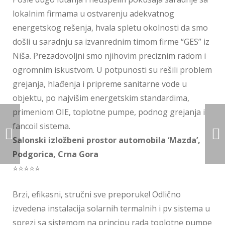
lokalnim firmama u ostvarenju adekvatnog
energetskog rešenja, hvala spletu okolnosti da smo
došli u saradnju sa izvanrednim timom firme “GES” iz
Niša. Prezadovoljni smo njihovim preciznim radom i
ogromnim iskustvom. U potpunosti su rešili problem
grejanja, hlađenja i pripreme sanitarne vode u
objektu, po najvišim energetskim standardima,
primeniom OIE, toplotne pumpe, podnog grejanja i
fancoil sistema.
Salonski izložbeni prostor automobila ‘Mazda’,
Podgorica, Crna Gora
⭐⭐⭐⭐⭐
Brzi, efikasni, stručni sve preporuke! Odlično
izvedena instalacija solarnih termalnih i pv sistema u
sprezi sa sistemom na principu rada toplotne pumpe