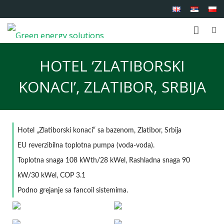
Početna
HOTEL ‘ZLATIBORSKI
O nama
KONACI’, ZLATIBOR, SRBIJA
Proizvodi
Usluge
Hotel „Zlatiborski konaci“ sa bazenom, Zlatibor, Srbija
Reference
EU
reverzibilna toplotna pumpa (voda-voda).
Toplotna snaga 108 kWth/28 kWel, Rashladna snaga 90
Kontakt
kW/30 kWel, COP 3.1
Podno grejanje sa fancoil sistemima
.