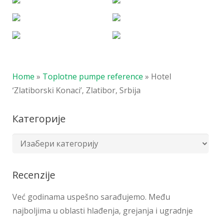
Home
»
Toplotne pumpe reference
»
Hotel
‘Zlatiborski Konaci’, Zlatibor, Srbija
Категорије
Recenzije
Već godinama uspešno sarađujemo. Među
najboljima u oblasti hlađenja, grejanja i ugradnje