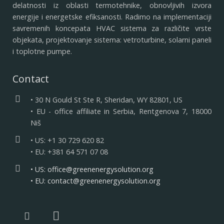
delatnosti iz oblasti termotehnike, obnovljivih izvora
energije i energetske efiksanosti. Radimo na implementaciji
savremenih koncepata HVAC sistema za različite vrste
objekata, projektovanje sistema: vetroturbine, solarni paneli
i toplotne pumpe.
Contact
• 30 N Gould St Ste R, Sheridan, WY 82801, US
• EU - office affiliate in Serbia, Rentgenova 7, 18000
Niš
• US: +1 30 729 620 82
• EU: +381 64 571 07 08
• US: office@greenenergysolution.org
• EU: contact@greenenergysolution.org