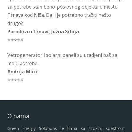
za potrebe stambeno-poslovnog objekta u mestu
Trnava kod Niša. Da li je potrebno tražiti nešto
drugo?
Porodica u Trnavi, Južna Srbija
⭐⭐⭐⭐⭐
Vetrogenerator i solarni paneli su uradjeni baš za
moje potrebe.
Andrija Mićić
⭐⭐⭐⭐⭐
O nama
Green Energy Solutions je firma sa širokim spektrom