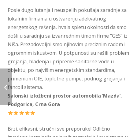
Posle dugo lutanja i neuspelih pokušaja saradnje sa
lokalnim firmama u ostvarenju adekvatnog
energetskog rešenja, hvala spletu okolnosti da smo
došli u saradnju sa izvanrednim timom firme “GES” iz
Niša. Prezadovoljni smo njihovim preciznim radom i
ogromnim iskustvom. U potpunosti su rešili problem
grejanja, hlađenja i pripreme sanitarne vode u
objektu, po najvišim energetskim standardima,
primeniom OIE, toplotne pumpe, podnog grejanja i
fancoil sistema.
Salonski izložbeni prostor automobila ‘Mazda’,
Podgorica, Crna Gora
Brzi, efikasni, stručni sve preporuke! Odlično