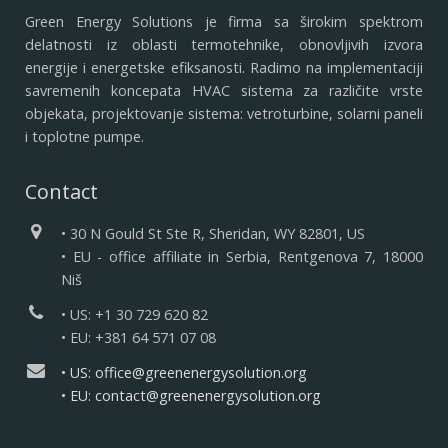
Green Energy Solutions je firma sa širokim spektrom
delatnosti iz oblasti termotehnike, obnovljivih izvora
energije i energetske efiksanosti. Radimo na implementaciji
savremenih koncepata HVAC sistema za različite vrste
objekata, projektovanje sistema: vetroturbine, solarni paneli
i toplotne pumpe.
Contact
• 30 N Gould St Ste R, Sheridan, WY 82801, US
• EU - office affiliate in Serbia, Rentgenova 7, 18000
Niš
• US: +1 30 729 620 82
• EU: +381 64 571 07 08
• US: office@greenenergysolution.org
• EU: contact@greenenergysolution.org