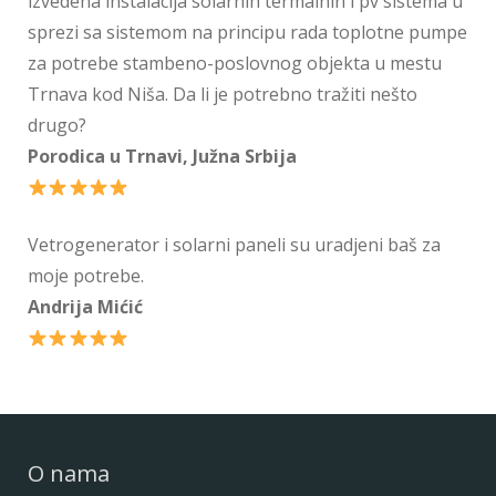
izvedena instalacija solarnih termalnih i pv sistema u
sprezi sa sistemom na principu rada toplotne pumpe
za potrebe stambeno-poslovnog objekta u mestu
Trnava kod Niša. Da li je potrebno tražiti nešto
drugo?
Porodica u Trnavi, Južna Srbija
Vetrogenerator i solarni paneli su uradjeni baš za
moje potrebe.
Andrija Mićić
O nama