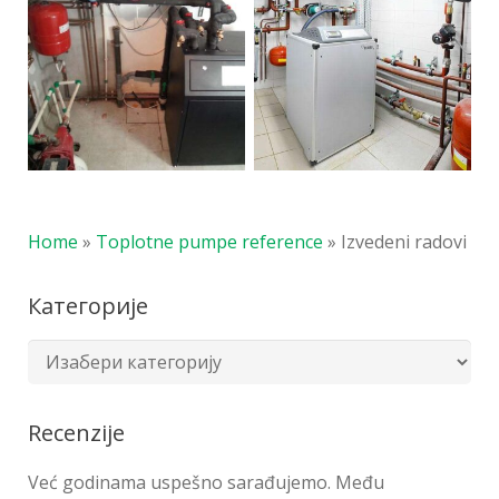
Home
»
Toplotne pumpe reference
»
Izvedeni radovi
Категорије
Recenzije
Već godinama uspešno sarađujemo. Među