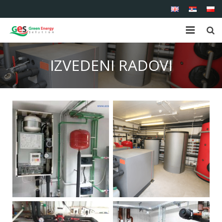
Početna
IZVEDENI RADOVI
O nama
Proizvodi
Usluge
Reference
Kontakt