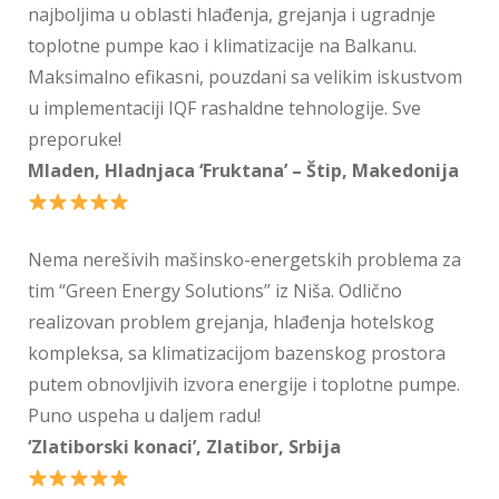
najboljima u oblasti hlađenja, grejanja i ugradnje
toplotne pumpe kao i klimatizacije na Balkanu.
Maksimalno efikasni, pouzdani sa velikim iskustvom
u implementaciji IQF rashaldne tehnologije. Sve
preporuke!
Mladen, Hladnjaca ‘Fruktana’ – Štip, Makedonija
Nema nerešivih mašinsko-energetskih problema za
tim “Green Energy Solutions” iz Niša. Odlično
realizovan problem grejanja, hlađenja hotelskog
kompleksa, sa klimatizacijom bazenskog prostora
putem obnovljivih izvora energije i toplotne pumpe.
Puno uspeha u daljem radu!
‘Zlatiborski konaci’, Zlatibor, Srbija