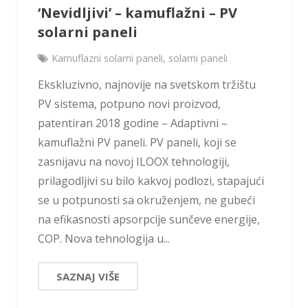
‘Nevidljivi’ – kamuflažni – PV
solarni paneli
Kamuflazni solarni paneli
,
solarni paneli
Ekskluzivno, najnovije na svetskom tržištu
PV sistema, potpuno novi proizvod,
patentiran 2018 godine – Adaptivni –
kamuflažni PV paneli. PV paneli, koji se
zasnijavu na novoj ILOOX tehnologiji,
prilagodljivi su bilo kakvoj podlozi, stapajući
se u potpunosti sa okruženjem, ne gubeći
na efikasnosti apsorpcije sunčeve energije,
COP. Nova tehnologija u...
SAZNAJ VIŠE