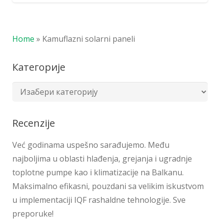
Home
»
Kamuflazni solarni paneli
Категорије
Recenzije
Već godinama uspešno sarađujemo. Među
najboljima u oblasti hlađenja, grejanja i ugradnje
toplotne pumpe kao i klimatizacije na Balkanu.
Maksimalno efikasni, pouzdani sa velikim iskustvom
u implementaciji IQF rashaldne tehnologije. Sve
preporuke!