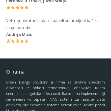
Porodica u Trnavi, Južna Srbija
Vetrogenerator i solarni paneli su uradjeni baš za
moje potrebe.
Andrija Mićić
O nama
Green Energy Solutions je firma sa širokim spektrom
delatnosti iz oblasti termotehnike, obnovljivih izvora
energije i energetske efiksanosti. Radimo na implementaciji
savremenih koncepata HVAC sistema za različite vrste
objekata, projektovanje sistema: vetroturbine, solarni paneli
i toplotne pumpe.