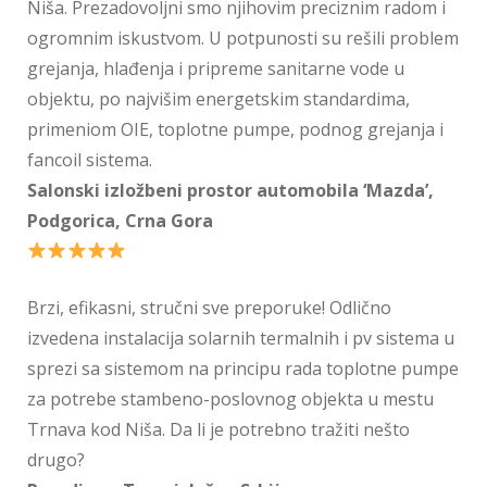
Niša. Prezadovoljni smo njihovim preciznim radom i
ogromnim iskustvom. U potpunosti su rešili problem
grejanja, hlađenja i pripreme sanitarne vode u
objektu, po najvišim energetskim standardima,
primeniom OIE, toplotne pumpe, podnog grejanja i
fancoil sistema.
Salonski izložbeni prostor automobila ‘Mazda’,
Podgorica, Crna Gora
Brzi, efikasni, stručni sve preporuke! Odlično
izvedena instalacija solarnih termalnih i pv sistema u
sprezi sa sistemom na principu rada toplotne pumpe
za potrebe stambeno-poslovnog objekta u mestu
Trnava kod Niša. Da li je potrebno tražiti nešto
drugo?