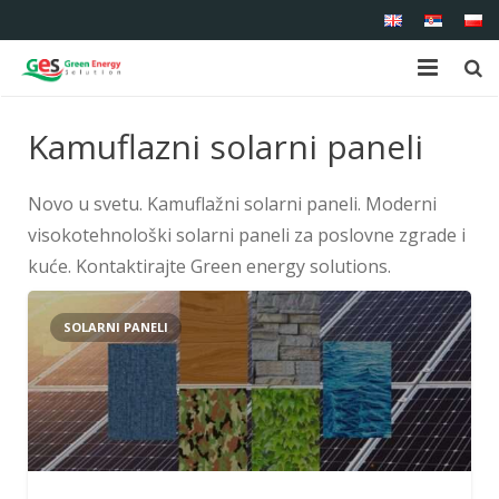
Početna
Kamuflazni solarni paneli
O nama
Novo u svetu. Kamuflažni solarni paneli. Moderni
Proizvodi
visokotehnološki solarni paneli za poslovne zgrade i
kuće. Kontaktirajte Green energy solutions.
Usluge
Reference
SOLARNI PANELI
Kontakt