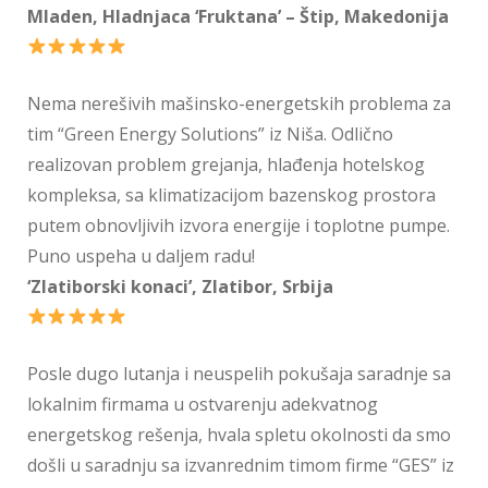
Mladen, Hladnjaca ‘Fruktana’ – Štip, Makedonija
Nema nerešivih mašinsko-energetskih problema za
tim “Green Energy Solutions” iz Niša. Odlično
realizovan problem grejanja, hlađenja hotelskog
kompleksa, sa klimatizacijom bazenskog prostora
putem obnovljivih izvora energije i toplotne pumpe.
Puno uspeha u daljem radu!
‘Zlatiborski konaci’, Zlatibor, Srbija
Posle dugo lutanja i neuspelih pokušaja saradnje sa
lokalnim firmama u ostvarenju adekvatnog
energetskog rešenja, hvala spletu okolnosti da smo
došli u saradnju sa izvanrednim timom firme “GES” iz