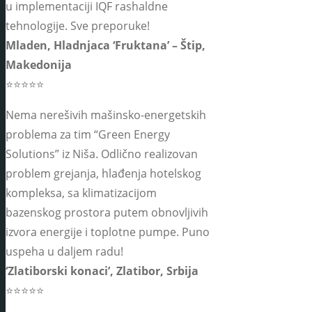
u implementaciji IQF rashaldne
tehnologije. Sve preporuke!
Mladen, Hladnjaca ‘Fruktana’ – Štip,
Makedonija
⭐⭐⭐⭐⭐
Nema nerešivih mašinsko-energetskih
problema za tim “Green Energy
Solutions” iz Niša. Odlično realizovan
problem grejanja, hlađenja hotelskog
kompleksa, sa klimatizacijom
bazenskog prostora putem obnovljivih
izvora energije i toplotne pumpe. Puno
uspeha u daljem radu!
‘Zlatiborski konaci’, Zlatibor, Srbija
⭐⭐⭐⭐⭐