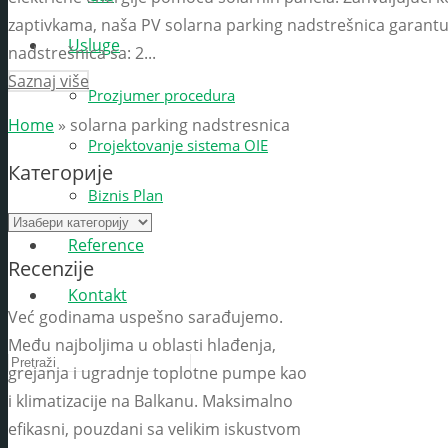
zaptivkama, naša PV solarna parking nadstrešnica garantuj
Usluge
nadstrešnica sa: 2...
Saznaj više
Prozjumer procedura
Home
»
solarna parking nadstresnica
Projektovanje sistema OIE
Категорије
Biznis Plan
Reference
Recenzije
Kontakt
Već godinama uspešno sarađujemo.
Među najboljima u oblasti hlađenja,
grejanja i ugradnje toplotne pumpe kao
i klimatizacije na Balkanu. Maksimalno
efikasni, pouzdani sa velikim iskustvom