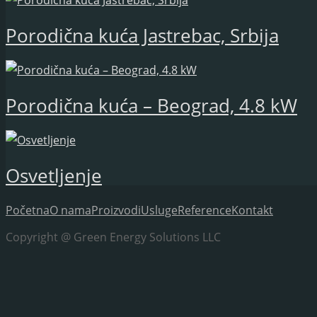
Porodična kuća Jastrebac, Srbija
Porodična kuća – Beograd, 4.8 kW
Osvetljenje
Početna
O nama
Proizvodi
Usluge
Reference
Kontakt
Copyright @ Green Energy Solutions LLC