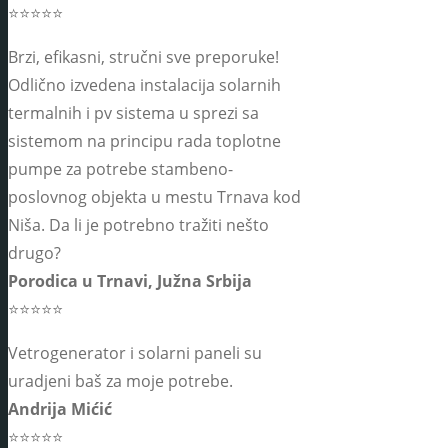
⭐⭐⭐⭐⭐
Brzi, efikasni, stručni sve preporuke!
Odlično izvedena instalacija solarnih
termalnih i pv sistema u sprezi sa
sistemom na principu rada toplotne
pumpe za potrebe stambeno-
poslovnog objekta u mestu Trnava kod
Niša. Da li je potrebno tražiti nešto
drugo?
Porodica u Trnavi, Južna Srbija
⭐⭐⭐⭐⭐
Vetrogenerator i solarni paneli su
uradjeni baš za moje potrebe.
Andrija Mićić
⭐⭐⭐⭐⭐