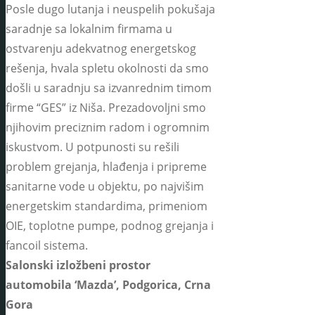
Posle dugo lutanja i neuspelih pokušaja
saradnje sa lokalnim firmama u
ostvarenju adekvatnog energetskog
rešenja, hvala spletu okolnosti da smo
došli u saradnju sa izvanrednim timom
firme “GES” iz Niša. Prezadovoljni smo
njihovim preciznim radom i ogromnim
iskustvom. U potpunosti su rešili
problem grejanja, hlađenja i pripreme
sanitarne vode u objektu, po najvišim
energetskim standardima, primeniom
OIE, toplotne pumpe, podnog grejanja i
fancoil sistema.
Salonski izložbeni prostor
automobila ‘Mazda’, Podgorica, Crna
Gora