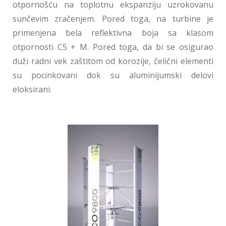
otpornošću na toplotnu ekspanziju uzrokovanu
sunčevim zračenjem. Pored toga, na turbine je
primenjena bela reflektivna boja sa klasom
otpornosti C5 + M. Pored toga, da bi se osigurao
duži radni vek zaštitom od korozije, čelični elementi
su pocinkovani dok su aluminijumski delovi
eloksirani.