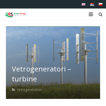
Početna
O nama
Proizvodi
Usluge
Vetrogeneratori –
Reference
turbine
Kontakt
Vetrogeneratori