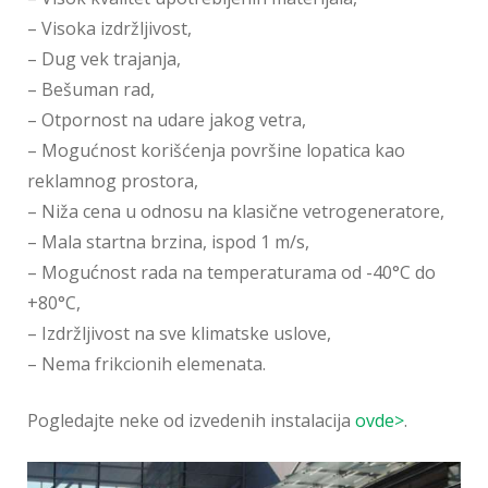
– Visoka izdržljivost,
– Dug vek trajanja,
– Bešuman rad,
– Otpornost na udare jakog vetra,
– Mogućnost korišćenja površine lopatica kao
reklamnog prostora,
– Niža cena u odnosu na klasične vetrogeneratore,
– Mala startna brzina, ispod 1 m/s,
– Mogućnost rada na temperaturama od -40°C do
+80°C,
– Izdržljivost na sve klimatske uslove,
– Nema frikcionih elemenata.
Pogledajte neke od izvedenih instalacija
ovde>
.