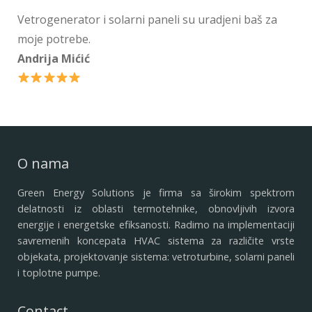
Vetrogenerator i solarni paneli su uradjeni baš za
moje potrebe.
Andrija Mićić
O nama
Green Energy Solutions je firma sa širokim spektrom
delatnosti iz oblasti termotehnike, obnovljivih izvora
energije i energetske efiksanosti. Radimo na implementaciji
savremenih koncepata HVAC sistema za različite vrste
objekata, projektovanje sistema: vetroturbine, solarni paneli
i toplotne pumpe.
Contact