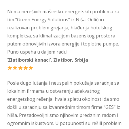
Nema nerešivih mašinsko-energetskih problema za
tim “Green Energy Solutions” iz Niša. Odlično
realizovan problem grejanja, hlađenja hotelskog
kompleksa, sa klimatizacijom bazenskog prostora
putem obnovljivih izvora energije i toplotne pumpe.
Puno uspeha u daljem radu!
‘Zlatiborski konaci’, Zlatibor, Srbija
Posle dugo lutanja i neuspelih pokušaja saradnje sa
lokalnim firmama u ostvarenju adekvatnog
energetskog rešenja, hvala spletu okolnosti da smo
došli u saradnju sa izvanrednim timom firme “GES” iz
Niša. Prezadovoljni smo njihovim preciznim radom i
ogromnim iskustvom. U potpunosti su rešili problem