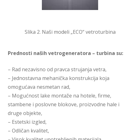
Slika 2. Naši modeli „ECO“ vetroturbina
Prednosti naših vetrogeneratora – turbina su:
– Rad nezavisno od pravca strujanja vetra,
– Jednostavna mehanička konstrukcija koja
omogućava nesmetan rad,
– Mogućnost lake montaže na hotele, firme,
stambene i poslovne blokove, proizvodne hale i
druge objekte,
– Estetski izgled,
– Odličan kvalitet,
– Visok kvalitet upotrebljenih materijala,