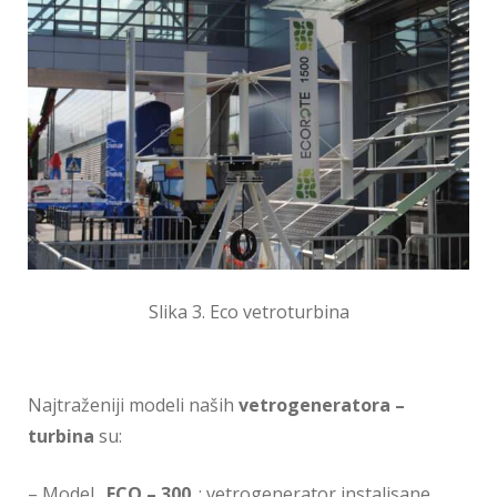
Slika 3. Eco vetroturbina
Najtraženiji modeli naših
vetrogeneratora –
turbina
su:
– Model „
ECO – 300
„: vetrogenerator instalisane