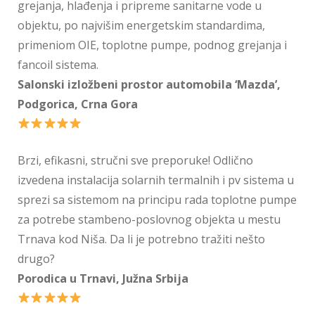
grejanja, hlađenja i pripreme sanitarne vode u
objektu, po najvišim energetskim standardima,
primeniom OIE, toplotne pumpe, podnog grejanja i
fancoil sistema.
Salonski izložbeni prostor automobila ‘Mazda’,
Podgorica, Crna Gora
Brzi, efikasni, stručni sve preporuke! Odlično
izvedena instalacija solarnih termalnih i pv sistema u
sprezi sa sistemom na principu rada toplotne pumpe
za potrebe stambeno-poslovnog objekta u mestu
Trnava kod Niša. Da li je potrebno tražiti nešto
drugo?
Porodica u Trnavi, Južna Srbija