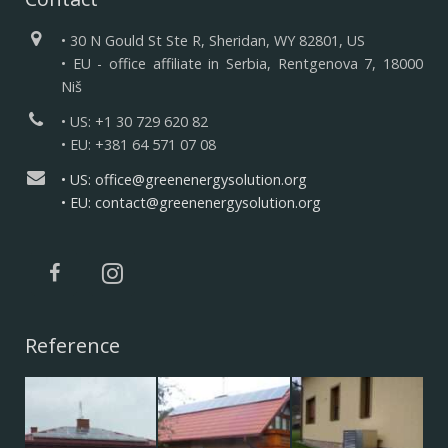
• 30 N Gould St Ste R, Sheridan, WY 82801, US
• EU - office affiliate in Serbia, Rentgenova 7, 18000
Niš
• US: +1 30 729 620 82
• EU: +381 64 571 07 08
• US: office@greenenergysolution.org
• EU: contact@greenenergysolution.org
Reference