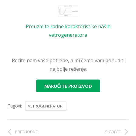
Preuzmite radne karakteristike naših
vetrogeneratora
Recite nam vaše potrebe, a mi ćemo vam ponuditi
najbolje rešenje.
NARUČITE PROIZVOD
Tagovi:
VETROGENERATORI
PRETHODNO
SLEDEĆE