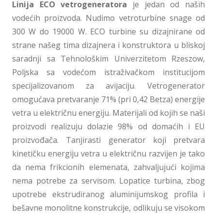
Linija ECO vetrogeneratora
je jedan od naših
vodećih proizvoda. Nudimo vetroturbine snage od
300 W do 19000 W. ECO turbine su dizajnirane od
strane našeg tima dizajnera i konstruktora u bliskoj
saradnji sa Tehnološkim Univerzitetom Rzeszow,
Poljska sa vodećom istraživačkom institucijom
specijalizovanom za avijaciju. Vetrogenerator
omogućava pretvaranje 71% (pri 0,42 Betza) energije
vetra u električnu energiju. Materijali od kojih se naši
proizvodi realizuju dolazie 98% od domaćih i EU
proizvođača. Tanjirasti generator koji pretvara
kinetičku energiju vetra u električnu razvijen je tako
da nema frikcionih elemenata, zahvaljujući kojima
nema potrebe za servisom. Lopatice turbina, zbog
upotrebe ekstrudiranog aluminijumskog profila i
bešavne monolitne konstrukcije, odlikuju se visokom