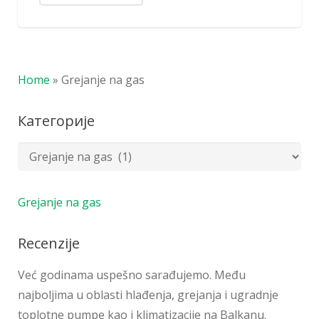
Home
»
Grejanje na gas
Категорије
Grejanje na gas
Recenzije
Već godinama uspešno sarađujemo. Među
najboljima u oblasti hlađenja, grejanja i ugradnje
toplotne pumpe kao i klimatizacije na Balkanu.