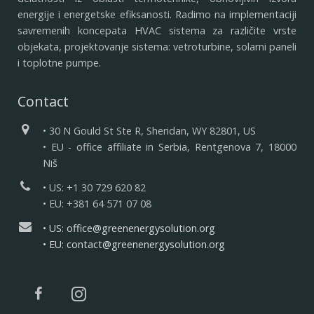
energije i energetske efiksanosti. Radimo na implementaciji
savremenih koncepata HVAC sistema za različite vrste
objekata, projektovanje sistema: vetroturbine, solarni paneli
i toplotne pumpe.
Contact
• 30 N Gould St Ste R, Sheridan, WY 82801, US
• EU - office affiliate in Serbia, Rentgenova 7, 18000
Niš
• US: +1 30 729 620 82
• EU: +381 64 571 07 08
• US: office@greenenergysolution.org
• EU: contact@greenenergysolution.org