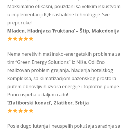
Maksimalno efikasni, pouzdani sa velikim iskustvom
u implementaciji IQF rashaldne tehnologije. Sve
preporuke!
Mladen, Hladnjaca ‘Fruktana’ – Štip, Makedonija
Nema nerešivih mašinsko-energetskih problema za
tim “Green Energy Solutions” iz Niša. Odlično
realizovan problem grejanja, hlađenja hotelskog
kompleksa, sa klimatizacijom bazenskog prostora
putem obnovljivih izvora energije i toplotne pumpe.
Puno uspeha u daljem radu!
‘Zlatiborski konaci’, Zlatibor, Srbija
Posle dugo lutanja i neuspelih pokušaja saradnje sa