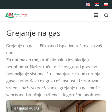
Početna
Grejanje na gas
O nama
Grejanje na gas – Efikasno i isplativo rešenje za vaš
Proizvodi
dom
Za optimalan rad, profesionalna instalacija je
Usluge
neophodna. Naši stručnjaci će osigurati pravilno
Reference
postavljanje sistema, što smanjuje rizik od curenja
gasa i poboljšava njegovu efikasnost. Uz ispravan
Kontakt
sistem i pažljivo održavanje, grejanje na gas može
vam doneti značajne uštede i dugoročnu udobnost.
GREJANJE NA GAS