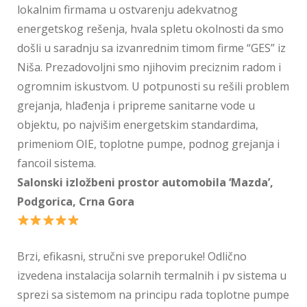
lokalnim firmama u ostvarenju adekvatnog
energetskog rešenja, hvala spletu okolnosti da smo
došli u saradnju sa izvanrednim timom firme “GES” iz
Niša. Prezadovoljni smo njihovim preciznim radom i
ogromnim iskustvom. U potpunosti su rešili problem
grejanja, hlađenja i pripreme sanitarne vode u
objektu, po najvišim energetskim standardima,
primeniom OIE, toplotne pumpe, podnog grejanja i
fancoil sistema.
Salonski izložbeni prostor automobila ‘Mazda’,
Podgorica, Crna Gora
Brzi, efikasni, stručni sve preporuke! Odlično
izvedena instalacija solarnih termalnih i pv sistema u
sprezi sa sistemom na principu rada toplotne pumpe