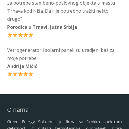
za potrebe stambeno-poslovnog objekta u mestu
Trnava kod Niša. Da li je potrebno tražiti nešto
drugo?
Porodica u Trnavi, Južna Srbija
Vetrogenerator i solarni paneli su uradjeni baš za
moje potrebe.
Andrija Mićić
O nama
Green Energy Solutions je firma sa širokim spektrom
delatnosti iz oblasti termotehnike, obnovljivih izvora