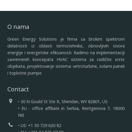
O nama
Green Energy Solutions je firma sa širokim spektrom
delatnosti iz oblasti termotehnike, obnovljivih izvora
energije i energetske efiksanosti. Radimo na implementaciji
savremenih koncepata HVAC sistema za različite vrste
objekata, projektovanje sistema: vetroturbine, solarni paneli
i toplotne pumpe.
Contact
• 30 N Gould St Ste R, Sheridan, WY 82801, US
• EU - office affiliate in Serbia, Rentgenova 7, 18000
Niš
• US: +1 30 729 620 82