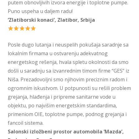
putem obnovljivih izvora energije i toplotne pumpe.
Puno uspeha u daljem radu!
‘Zlatiborski konaci’, Zlatibor, Srbija
Posle dugo lutanja i neuspelih pokušaja saradnje sa
lokalnim firmama u ostvarenju adekvatnog
energetskog rešenja, hvala spletu okolnosti da smo
došli u saradnju sa izvanrednim timom firme “GES” iz
Niša. Prezadovoljni smo njihovim preciznim radom i
ogromnim iskustvom. U potpunosti su rešili problem
grejanja, hlađenja i pripreme sanitarne vode u
objektu, po najvišim energetskim standardima,
primeniom OIE, toplotne pumpe, podnog grejanja i
fancoil sistema.
Salonski izložbeni prostor automobila ‘Mazda’,