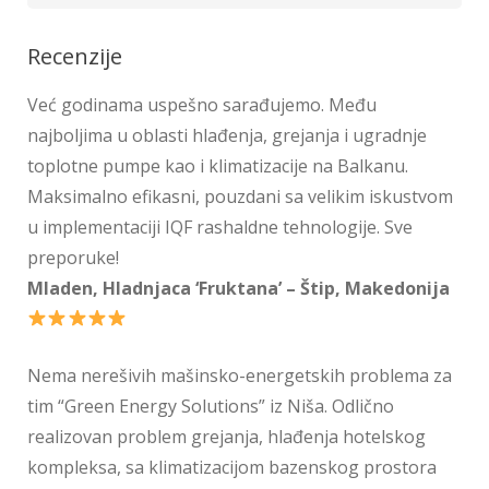
Recenzije
Već godinama uspešno sarađujemo. Među
najboljima u oblasti hlađenja, grejanja i ugradnje
toplotne pumpe kao i klimatizacije na Balkanu.
Maksimalno efikasni, pouzdani sa velikim iskustvom
u implementaciji IQF rashaldne tehnologije. Sve
preporuke!
Mladen, Hladnjaca ‘Fruktana’ – Štip, Makedonija
Nema nerešivih mašinsko-energetskih problema za
tim “Green Energy Solutions” iz Niša. Odlično
realizovan problem grejanja, hlađenja hotelskog
kompleksa, sa klimatizacijom bazenskog prostora