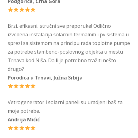
Podgorica, Crna Gora
Brzi, efikasni, stručni sve preporuke! Odlično
izvedena instalacija solarnih termalnih i pv sistema u
sprezi sa sistemom na principu rada toplotne pumpe
za potrebe stambeno-poslovnog objekta u mestu
Trnava kod Niša. Da li je potrebno tražiti nešto
drugo?
Porodica u Trnavi, Južna Srbija
Vetrogenerator i solarni paneli su uradjeni baš za
moje potrebe.
Andrija Mićić