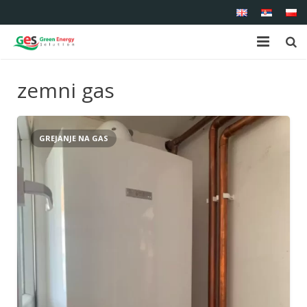
Početna
zemni gas
O nama
Proizvodi
GREJANJE NA GAS
Usluge
Reference
Kontakt